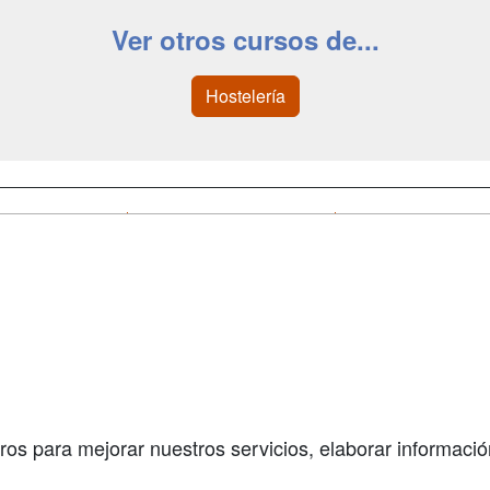
Ver otros cursos de...
Hostelería
a
Cursos de
Contactar
Formación
enes somos
Confidenciali
Masters y
fas publicidad
Aviso legal
Postgrados
so Usuarios
Copyleft
Conferencias
so Centros
Carreras
Universitarias
ros para mejorar nuestros servicios, elaborar información
Oposiziones