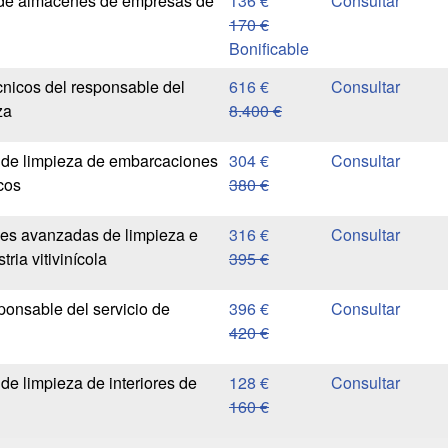
 de almacenes de empresas de
136 €
170 €
Bonificable
nicos del responsable del
616 €
za
8.400 €
 de limpieza de embarcaciones
304 €
cos
380 €
es avanzadas de limpieza e
316 €
tria vitivinícola
395 €
ponsable del servicio de
396 €
420 €
de limpieza de interiores de
128 €
160 €