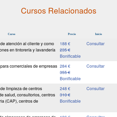
Cursos Relacionados
Curso
Precio
Inicio
de atención al cliente y como
188 €
nes en tintorería y lavandería
235 €
Bonificable
 para comerciales de empresas
284 €
355 €
Bonificable
 de limpieza de centros
248 €
e salud, consultorios, centros
310 €
ria (CAP), centros de
Bonificable