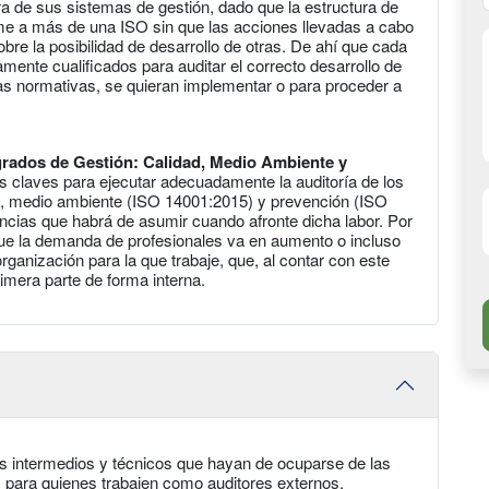
ra de sus sistemas de gestión, dado que la estructura de
rme a más de una ISO sin que las acciones llevadas a cabo
re la posibilidad de desarrollo de otras. De ahí que cada
ente cualificados para auditar el correcto desarrollo de
as normativas, se quieran implementar o para proceder a
grados de Gestión: Calidad, Medio Ambiente y
as claves para ejecutar adecuadamente la auditoría de los
), medio ambiente (ISO 14001:2015) y prevención (ISO
ncias que habrá de asumir cuando afronte dicha labor. Por
 que la demanda de profesionales va en aumento o incluso
organización para la que trabaje, que, al contar con este
 primera parte de forma interna.
s intermedios y técnicos que hayan de ocuparse de las
 y para quienes trabajen como auditores externos.