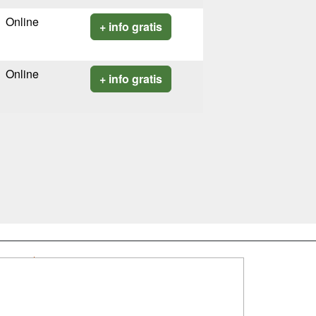
Online
+ info gratis
Online
+ info gratis
SÍGUENOS EN:
dad