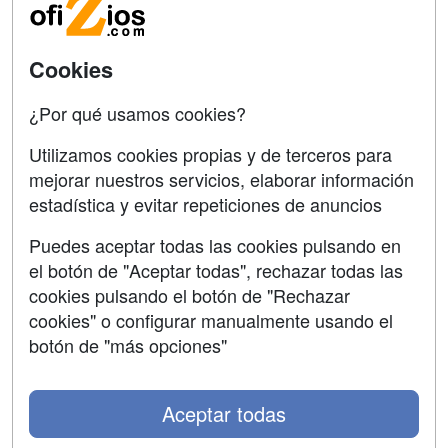
Acceso Usuarios
Carreras
Universitarias
Acceso Centros
Cookies
Oposiziones
¿Por qué usamos cookies?
SÍGUENOS EN:
Contactar
Utilizamos cookies propias y de terceros para
mejorar nuestros servicios, elaborar información
Confidencialidad
estadística y evitar repeticiones de anuncios
Aviso legal
Puedes aceptar todas las cookies pulsando en
Copyleft
el botón de "Aceptar todas", rechazar todas las
cookies pulsando el botón de "Rechazar
cookies" o configurar manualmente usando el
botón de "más opciones"
Grupo formazion:
Aceptar todas