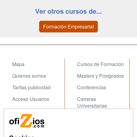
Ver otros cursos de...
Formación Empresarial
Mapa
Cursos de Formación
Quienes somos
Masters y Postgrados
Tarifas publicidad
Conferencias
Acceso Usuarios
Carreras
Universitarias
Acceso Centros
Oposiziones
SÍGUENOS EN:
Contactar