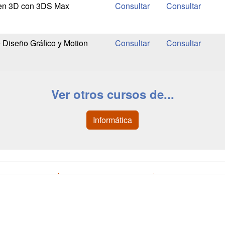
 en 3D con 3DS Max
 Diseño Gráfico y Motion
Ver otros cursos de...
Informática
a
Cursos de
Contactar
Formación
enes somos
Confidenciali
Masters y
fas publicidad
Aviso legal
Postgrados