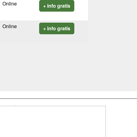
Online
+ info gratis
Online
+ info gratis
SÍGUENOS EN:
dad