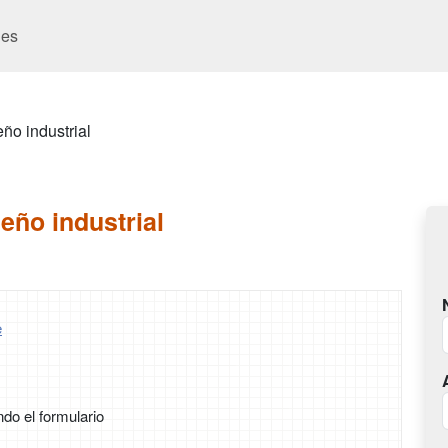
es
ño industrial
eño industrial
e
ndo el formulario