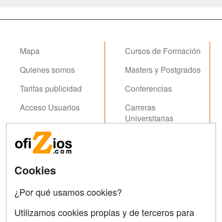
Mapa
Cursos de Formación
Quienes somos
Masters y Postgrados
Tarifas publicidad
Conferencias
Acceso Usuarios
Carreras
Universitarias
Acceso Centros
Oposiziones
SÍGUENOS EN:
Contactar
Cookies
Confidencialidad
¿Por qué usamos cookies?
Aviso legal
Utilizamos cookies propias y de terceros para