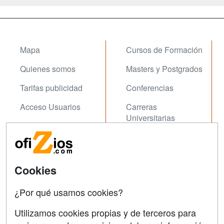
Mapa
Cursos de Formación
Quienes somos
Masters y Postgrados
Tarifas publicidad
Conferencias
Acceso Usuarios
Carreras
Universitarias
Acceso Centros
Oposiziones
SÍGUENOS EN:
Contactar
Cookies
Confidencialidad
¿Por qué usamos cookies?
Aviso legal
Utilizamos cookies propias y de terceros para
Copyleft