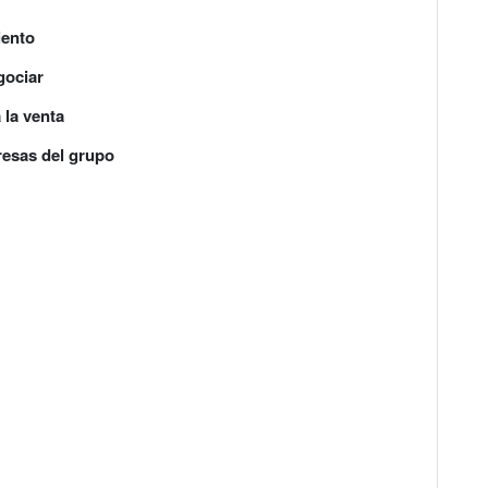
iento
gociar
 la venta
resas del grupo