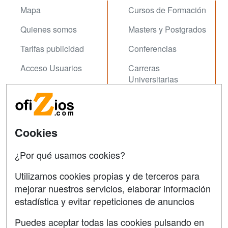
Mapa
Cursos de Formación
Quienes somos
Masters y Postgrados
Tarifas publicidad
Conferencias
Acceso Usuarios
Carreras
Universitarias
Acceso Centros
Oposiziones
SÍGUENOS EN:
Contactar
Cookies
Confidencialidad
¿Por qué usamos cookies?
Aviso legal
Utilizamos cookies propias y de terceros para
Copyleft
mejorar nuestros servicios, elaborar información
estadística y evitar repeticiones de anuncios
Puedes aceptar todas las cookies pulsando en