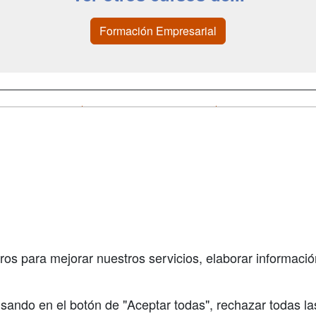
Formación Empresarial
a
Cursos de
Contactar
Formación
enes somos
Confidenciali
Masters y
fas publicidad
Aviso legal
Postgrados
so Usuarios
Copyleft
Conferencias
so Centros
Carreras
Universitarias
ros para mejorar nuestros servicios, elaborar información
Oposiziones
sando en el botón de "Aceptar todas", rechazar todas la