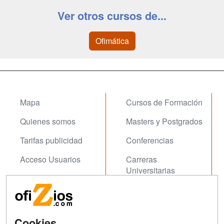
Ver otros cursos de...
Ofimática
Mapa
Cursos de Formación
Quienes somos
Masters y Postgrados
Tarifas publicidad
Conferencias
Acceso Usuarios
Carreras
Universitarias
Acceso Centros
Oposiziones
SÍGUENOS EN:
Contactar
Cookies