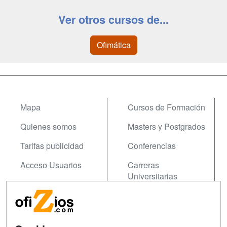
Ver otros cursos de...
Ofimática
Mapa
Cursos de Formación
Quienes somos
Masters y Postgrados
Tarifas publicidad
Conferencias
Acceso Usuarios
Carreras
Universitarias
Acceso Centros
Oposiziones
SÍGUENOS EN:
Contactar