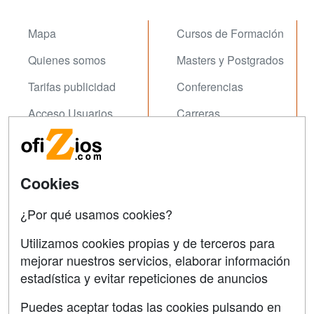
Mapa
Cursos de Formación
Quienes somos
Masters y Postgrados
Tarifas publicidad
Conferencias
Acceso Usuarios
Carreras
Universitarias
Acceso Centros
Oposiziones
Cookies
SÍGUENOS EN:
Contactar
¿Por qué usamos cookies?
Confidencialidad
Utilizamos cookies propias y de terceros para
Aviso legal
mejorar nuestros servicios, elaborar información
estadística y evitar repeticiones de anuncios
Copyleft
Puedes aceptar todas las cookies pulsando en