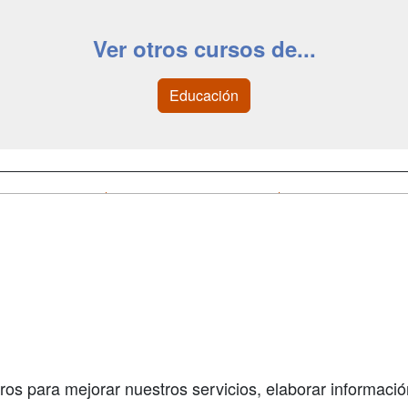
Ver otros cursos de...
Educación
a
Cursos de
Contactar
Formación
enes somos
Confidenciali
Masters y
fas publicidad
Aviso legal
Postgrados
so Usuarios
Copyleft
Conferencias
so Centros
Carreras
Universitarias
ros para mejorar nuestros servicios, elaborar información
Oposiziones