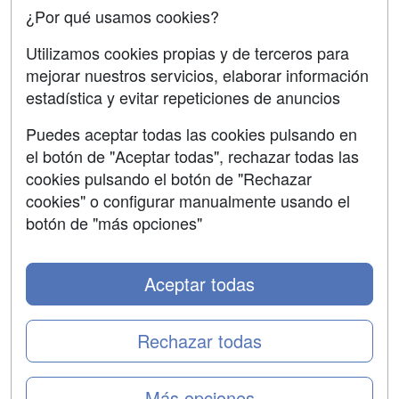
Confidencialidad
¿Por qué usamos cookies?
Aviso legal
Utilizamos cookies propias y de terceros para
Copyleft
mejorar nuestros servicios, elaborar información
estadística y evitar repeticiones de anuncios
Puedes aceptar todas las cookies pulsando en
el botón de "Aceptar todas", rechazar todas las
Grupo formazion:
cookies pulsando el botón de "Rechazar
cookies" o configurar manualmente usando el
botón de "más opciones"
Aceptar todas
Rechazar todas
Copyright 2000-2026 Formazion Web, S.L. - Calle
Fermín Caballero, 62 - 28034 Madrid Tel: 91 533 70 78
Más opciones