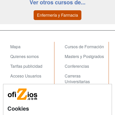
Ver otros cursos de...
Enfermería y Farmacia
Mapa
Cursos de Formación
Quienes somos
Masters y Postgrados
Tarifas publicidad
Conferencias
Acceso Usuarios
Carreras
Universitarias
Acceso Centros
Oposiziones
SÍGUENOS EN:
Contactar
Cookies