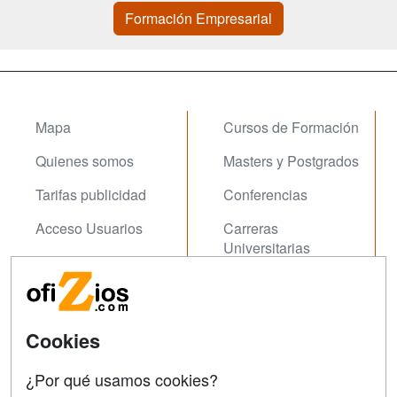
Formación Empresarial
Mapa
Cursos de Formación
Quienes somos
Masters y Postgrados
Tarifas publicidad
Conferencias
Acceso Usuarios
Carreras
Universitarias
Acceso Centros
Oposiziones
SÍGUENOS EN:
Contactar
Cookies
Confidencialidad
¿Por qué usamos cookies?