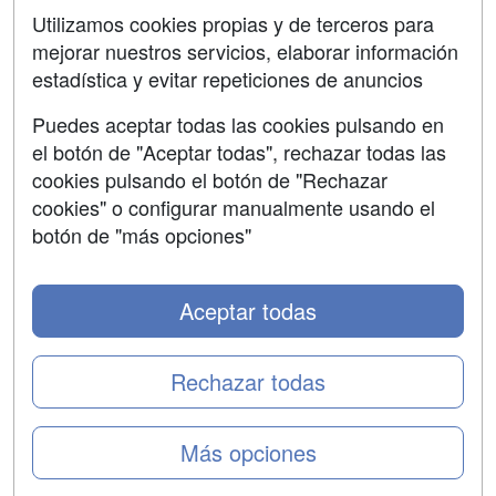
Aviso legal
Utilizamos cookies propias y de terceros para
Copyleft
mejorar nuestros servicios, elaborar información
estadística y evitar repeticiones de anuncios
Puedes aceptar todas las cookies pulsando en
el botón de "Aceptar todas", rechazar todas las
Grupo formazion:
cookies pulsando el botón de "Rechazar
cookies" o configurar manualmente usando el
botón de "más opciones"
Aceptar todas
Rechazar todas
Copyright 2000-2026 Formazion Web, S.L. - Calle
Fermín Caballero, 62 - 28034 Madrid Tel: 91 533 70 78
Más opciones