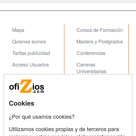
Mapa
Cursos de Formación
Quienes somos
Masters y Postgrados
Tarifas publicidad
Conferencias
Acceso Usuarios
Carreras
Universitarias
Acceso Centros
Oposiziones
SÍGUENOS EN:
Contactar
Cookies
Confidencialidad
¿Por qué usamos cookies?
Aviso legal
Utilizamos cookies propias y de terceros para
Copyleft