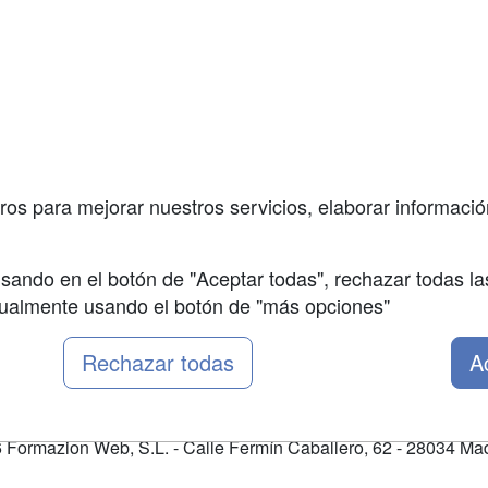
Formación
enes somos
Confidenciali
Masters y
fas publicidad
Aviso legal
Postgrados
so Usuarios
Copyleft
Conferencias
so Centros
Carreras
Universitarias
ros para mejorar nuestros servicios, elaborar información
Oposiziones
sando en el botón de "Aceptar todas", rechazar todas la
nualmente usando el botón de "más opciones"
Rechazar todas
A
Formazion Web, S.L. - Calle Fermín Caballero, 62 - 28034 Mad