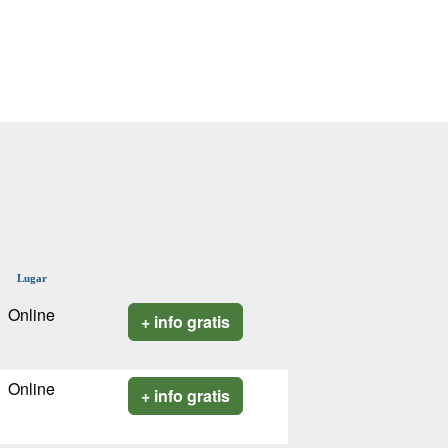
Lugar
Online
+ info gratis
Online
+ info gratis