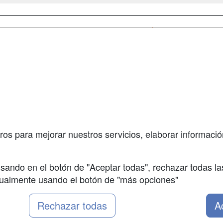
a
Cursos de
Contactar
Formación
enes somos
Confidenciali
Masters y
fas publicidad
Aviso legal
Postgrados
so Usuarios
Copyleft
Conferencias
so Centros
Carreras
Universitarias
ros para mejorar nuestros servicios, elaborar información
Oposiziones
sando en el botón de "Aceptar todas", rechazar todas la
nualmente usando el botón de "más opciones"
Rechazar todas
A