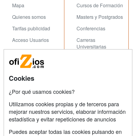
Mapa
Cursos de Formación
Quienes somos
Masters y Postgrados
Tarifas publicidad
Conferencias
Acceso Usuarios
Carreras
Universitarias
Acceso Centros
Oposiziones
SÍGUENOS EN:
Contactar
Cookies
Confidencialidad
¿Por qué usamos cookies?
Aviso legal
Utilizamos cookies propias y de terceros para
mejorar nuestros servicios, elaborar información
Copyleft
estadística y evitar repeticiones de anuncios
Puedes aceptar todas las cookies pulsando en