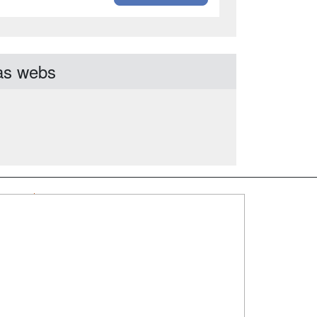
as webs
SÍGUENOS EN:
dad