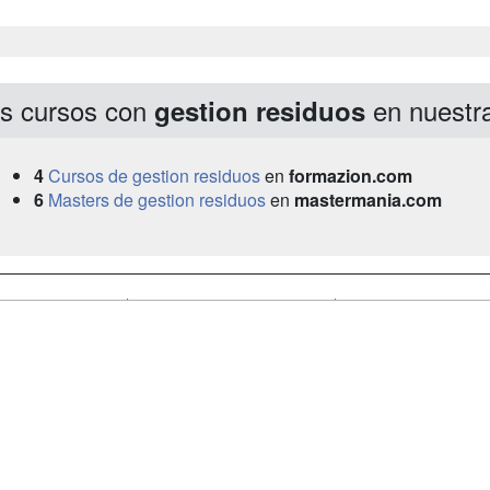
s cursos con
en nuestr
gestion residuos
4
Cursos de gestion residuos
en
formazion.com
6
Masters de gestion residuos
en
mastermania.com
a
Cursos de
Contactar
Formación
enes somos
Confidenciali
Masters y
fas publicidad
Aviso legal
Postgrados
so Usuarios
Copyleft
Conferencias
so Centros