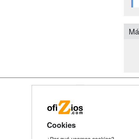
Má
Map
Qui
Tari
Cookies
Acce
Acce
¿Por qué usamos cookies?