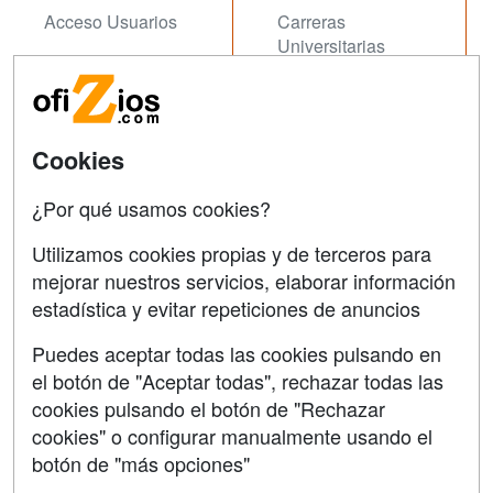
Acceso Usuarios
Carreras
Universitarias
Acceso Centros
Oposiziones
SÍGUENOS EN:
Contactar
Cookies
Confidencialidad
¿Por qué usamos cookies?
Aviso legal
Utilizamos cookies propias y de terceros para
mejorar nuestros servicios, elaborar información
Copyleft
estadística y evitar repeticiones de anuncios
Puedes aceptar todas las cookies pulsando en
el botón de "Aceptar todas", rechazar todas las
Grupo formazion:
cookies pulsando el botón de "Rechazar
cookies" o configurar manualmente usando el
botón de "más opciones"