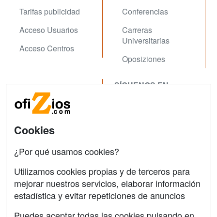
Tarifas publicidad
Conferencias
Acceso Usuarios
Carreras
Universitarias
Acceso Centros
Oposiziones
SÍGUENOS EN:
Contactar
Confidencialidad
Aviso legal
Cookies
Copyleft
¿Por qué usamos cookies?
Utilizamos cookies propias y de terceros para
mejorar nuestros servicios, elaborar información
estadística y evitar repeticiones de anuncios
Grupo formazion:
Puedes aceptar todas las cookies pulsando en