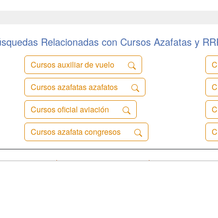
squedas Relacionadas con Cursos Azafatas y R
Cursos auxiliar de vuelo
C
Cursos azafatas azafatos
C
Cursos oficial aviación
C
Cursos azafata congresos
C
a
Cursos de
Contactar
Formación
enes somos
Confidenciali
Masters y
fas publicidad
Aviso legal
Postgrados