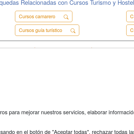
quedas Relacionadas con Cursos Turismo y Hostel
Cursos camarero
C
Cursos guía turístico
C
a
Cursos de
Contactar
Formación
enes somos
Confidenciali
Masters y
fas publicidad
Aviso legal
Postgrados
so Usuarios
Copyleft
Conferencias
so Centros
Carreras
Universitarias
ros para mejorar nuestros servicios, elaborar información
Oposiziones
sando en el botón de "Aceptar todas", rechazar todas la