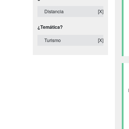
Distancia
[X]
¿Temática?
Turismo
[X]