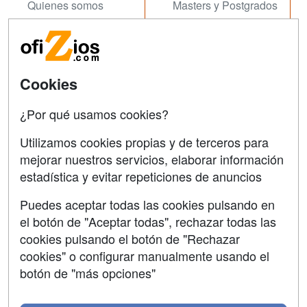
Quienes somos
Masters y Postgrados
Tarifas publicidad
Conferencias
Acceso Usuarios
Carreras
Universitarias
Cookies
Acceso Centros
Oposiziones
¿Por qué usamos cookies?
SÍGUENOS EN:
Contactar
Utilizamos cookies propias y de terceros para
mejorar nuestros servicios, elaborar información
Confidencialidad
estadística y evitar repeticiones de anuncios
Aviso legal
Puedes aceptar todas las cookies pulsando en
Copyleft
el botón de "Aceptar todas", rechazar todas las
cookies pulsando el botón de "Rechazar
cookies" o configurar manualmente usando el
botón de "más opciones"
Grupo formazion: