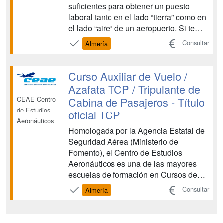
suficientes para obtener un puesto
laboral tanto en el lado “tierra” como en
el lado “aire” de un aeropuerto. Si te
gusta esta profesión no será difícil
Consultar
Almería
conseguir tu implicación lo que
resultará en un esfuerzo placentero
para ambas partes. Para ello te
Curso Auxiliar de Vuelo /
preparamos para ...
Azafata TCP / Tripulante de
Cabina de Pasajeros - Título
CEAE Centro
de Estudios
oficial TCP
Aeronáuticos
Homologada por la Agencia Estatal de
Seguridad Aérea (Ministerio de
Fomento), el Centro de Estudios
Aeronáuticos es una de las mayores
escuelas de formación en Cursos de
Tripulante de Cabina de Pasajeros y
Consultar
Almería
Cursos de Técnicos de Operaciones
Aeroportuarias. CEAE es una entidad
de prestigio que colabora con las