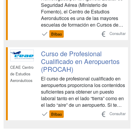
Seguridad Aérea (Ministerio de
Fomento), el Centro de Estudios
Aeronáuticos es una de las mayores
escuelas de formación en Cursos de
Tripulante de Cabina de Pasajeros y
Consultar
Bilbao
Cursos de Técnicos de Operaciones
Aeroportuarias. CEAE es una entidad
de prestigio que colabora con las
Curso de Profesional
principales compañías aéreas en la
Cualificado en Aeropuertos
forma...
(PROCAH)
CEAE Centro
de Estudios
El curso de profesional cualificado en
Aeronáuticos
aeropuertos proporciona los contenidos
suficientes para obtener un puesto
laboral tanto en el lado “tierra” como en
el lado “aire” de un aeropuerto. Si te
gusta esta profesión no será difícil
Consultar
Bilbao
conseguir tu implicación lo que
resultará en un esfuerzo placentero
para ambas partes. Para ello te