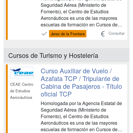
Seguridad Aérea (Ministerio de
Fomento), el Centro de Estudios
Aeronáuticos es una de las mayores
escuelas de formación en Cursos de
Tripulante de Cabina de Pasajeros y
Consultar
Jerez de la Frontera
Cursos de Técnicos de Operaciones
Aeroportuarias. CEAE es una entidad
de prestigio que colabora con las
Cursos de Turismo y Hostelería
principales compañías aéreas en la
forma...
Curso Auxiliar de Vuelo /
Azafata TCP / Tripulante de
Cabina de Pasajeros - Título
CEAE Centro
de Estudios
oficial TCP
Aeronáuticos
Homologada por la Agencia Estatal de
Seguridad Aérea (Ministerio de
Fomento), el Centro de Estudios
Aeronáuticos es una de las mayores
escuelas de formación en Cursos de