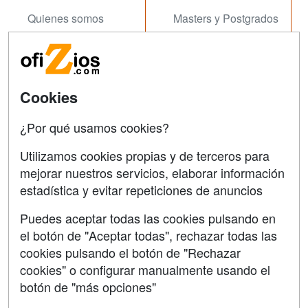
Quienes somos
Masters y Postgrados
Tarifas publicidad
Conferencias
Acceso Usuarios
Carreras
Universitarias
Cookies
Acceso Centros
Oposiziones
¿Por qué usamos cookies?
SÍGUENOS EN:
Contactar
Utilizamos cookies propias y de terceros para
mejorar nuestros servicios, elaborar información
Confidencialidad
estadística y evitar repeticiones de anuncios
Aviso legal
Puedes aceptar todas las cookies pulsando en
Copyleft
el botón de "Aceptar todas", rechazar todas las
cookies pulsando el botón de "Rechazar
cookies" o configurar manualmente usando el
botón de "más opciones"
Grupo formazion: