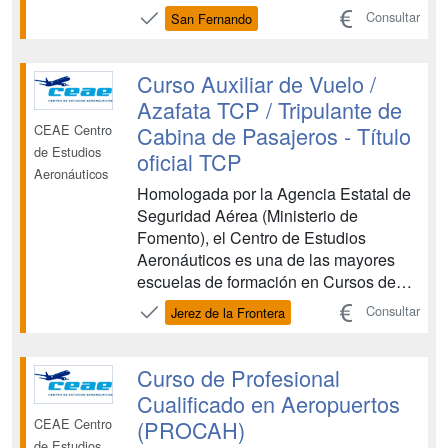
Tripulante de Cabina de Pasajeros y
Consultar
San Fernando
Cursos de Técnicos de Operaciones
Aeroportuarias. CEAE es una entidad
de prestigio que colabora con las
Curso Auxiliar de Vuelo /
principales compañías aéreas en la
Azafata TCP / Tripulante de
forma...
Cabina de Pasajeros - Título
CEAE Centro
de Estudios
oficial TCP
Aeronáuticos
Homologada por la Agencia Estatal de
Seguridad Aérea (Ministerio de
Fomento), el Centro de Estudios
Aeronáuticos es una de las mayores
escuelas de formación en Cursos de
Tripulante de Cabina de Pasajeros y
Consultar
Jerez de la Frontera
Cursos de Técnicos de Operaciones
Aeroportuarias. CEAE es una entidad
de prestigio que colabora con las
Curso de Profesional
principales compañías aéreas en la
Cualificado en Aeropuertos
forma...
(PROCAH)
CEAE Centro
de Estudios