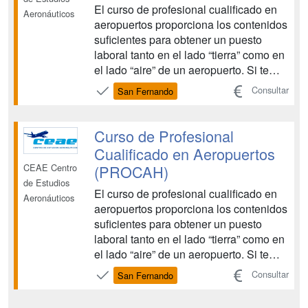
El curso de profesional cualificado en
Aeronáuticos
aeropuertos proporciona los contenidos
suficientes para obtener un puesto
laboral tanto en el lado “tierra” como en
el lado “aire” de un aeropuerto. Si te
gusta esta profesión no será difícil
Consultar
San Fernando
conseguir tu implicación lo que
resultará en un esfuerzo placentero
para ambas partes. Para ello te
Curso de Profesional
preparamos para ...
Cualificado en Aeropuertos
(PROCAH)
CEAE Centro
de Estudios
El curso de profesional cualificado en
Aeronáuticos
aeropuertos proporciona los contenidos
suficientes para obtener un puesto
laboral tanto en el lado “tierra” como en
el lado “aire” de un aeropuerto. Si te
gusta esta profesión no será difícil
Consultar
San Fernando
conseguir tu implicación lo que
resultará en un esfuerzo placentero