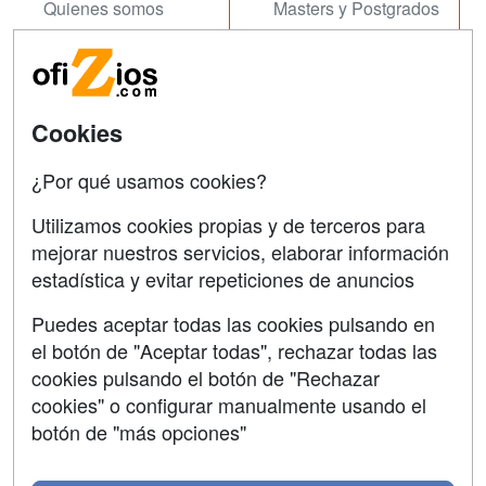
Quienes somos
Masters y Postgrados
Tarifas publicidad
Conferencias
Acceso Usuarios
Carreras
Universitarias
Cookies
Acceso Centros
Oposiziones
¿Por qué usamos cookies?
SÍGUENOS EN:
Contactar
Utilizamos cookies propias y de terceros para
mejorar nuestros servicios, elaborar información
Confidencialidad
estadística y evitar repeticiones de anuncios
Aviso legal
Puedes aceptar todas las cookies pulsando en
Copyleft
el botón de "Aceptar todas", rechazar todas las
cookies pulsando el botón de "Rechazar
cookies" o configurar manualmente usando el
botón de "más opciones"
Grupo formazion: