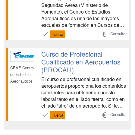
Seguridad Aérea (Ministerio de
Fomento), el Centro de Estudios
Aeronáuticos es una de las mayores
escuelas de formación en Cursos de
Tripulante de Cabina de Pasajeros y
Consultar
Huelva
Cursos de Técnicos de Operaciones
Aeroportuarias. CEAE es una entidad
de prestigio que colabora con las
Curso de Profesional
principales compañías aéreas en la
Cualificado en Aeropuertos
forma...
(PROCAH)
CEAE Centro
de Estudios
El curso de profesional cualificado en
Aeronáuticos
aeropuertos proporciona los contenidos
suficientes para obtener un puesto
laboral tanto en el lado “tierra” como en
el lado “aire” de un aeropuerto. Si te
gusta esta profesión no será difícil
Consultar
Huelva
conseguir tu implicación lo que
resultará en un esfuerzo placentero
para ambas partes. Para ello te