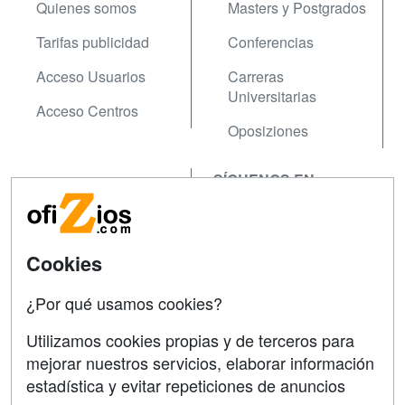
Quienes somos
Masters y Postgrados
Tarifas publicidad
Conferencias
Acceso Usuarios
Carreras
Universitarias
Acceso Centros
Oposiziones
SÍGUENOS EN:
Contactar
Confidencialidad
Aviso legal
Cookies
Copyleft
¿Por qué usamos cookies?
Utilizamos cookies propias y de terceros para
mejorar nuestros servicios, elaborar información
estadística y evitar repeticiones de anuncios
Grupo formazion: