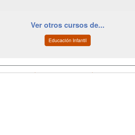
Ver otros cursos de...
Educación Infantil
a
Cursos de
Contactar
Formación
enes somos
Confidenciali
Masters y
fas publicidad
Aviso legal
Postgrados
so Usuarios
Copyleft
Conferencias
so Centros
Carreras
Universitarias