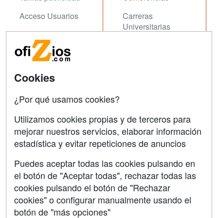
Acceso Usuarios
Carreras
Universitarias
Acceso Centros
Oposiziones
SÍGUENOS EN:
Contactar
Cookies
Confidencialidad
¿Por qué usamos cookies?
Aviso legal
Utilizamos cookies propias y de terceros para
Copyleft
mejorar nuestros servicios, elaborar información
estadística y evitar repeticiones de anuncios
Puedes aceptar todas las cookies pulsando en
el botón de "Aceptar todas", rechazar todas las
Grupo formazion:
cookies pulsando el botón de "Rechazar
cookies" o configurar manualmente usando el
botón de "más opciones"