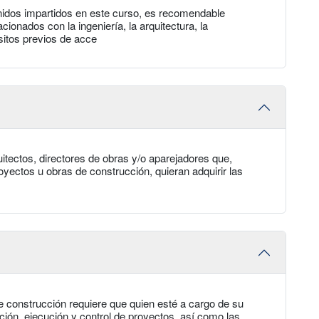
idos impartidos en este curso, es recomendable
ionados con la ingeniería, la arquitectura, la
sitos previos de acce
quitectos, directores de obras y/o aparejadores que,
oyectos u obras de construcción, quieran adquirir las
 construcción requiere que quien esté a cargo de su
ción, ejecución y control de proyectos, así como las