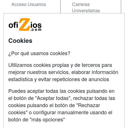
Acceso Usuarios
Carreras
Universitarias
Acceso Centros
Oposiziones
SÍGUENOS EN:
Contactar
Cookies
Confidencialidad
¿Por qué usamos cookies?
Aviso legal
Utilizamos cookies propias y de terceros para
Copyleft
mejorar nuestros servicios, elaborar información
estadística y evitar repeticiones de anuncios
Puedes aceptar todas las cookies pulsando en
el botón de "Aceptar todas", rechazar todas las
Grupo formazion:
cookies pulsando el botón de "Rechazar
cookies" o configurar manualmente usando el
botón de "más opciones"