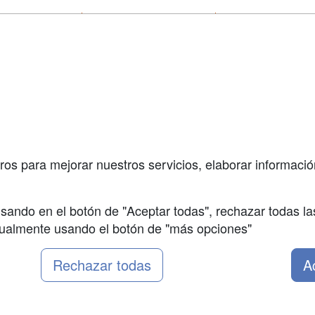
a
Cursos de
Contactar
Formación
enes somos
Confidenciali
Masters y
fas publicidad
Aviso legal
Postgrados
so Usuarios
Copyleft
Conferencias
so Centros
Carreras
Universitarias
ros para mejorar nuestros servicios, elaborar información
Oposiziones
sando en el botón de "Aceptar todas", rechazar todas la
nualmente usando el botón de "más opciones"
Rechazar todas
A