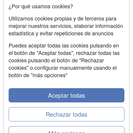
Copyleft
¿Por qué usamos cookies?
Utilizamos cookies propias y de terceros para
mejorar nuestros servicios, elaborar información
estadística y evitar repeticiones de anuncios
Grupo formazion:
Puedes aceptar todas las cookies pulsando en
el botón de "Aceptar todas", rechazar todas las
cookies pulsando el botón de "Rechazar
cookies" o configurar manualmente usando el
botón de "más opciones"
Aceptar todas
Copyright 2000-2026 Formazion Web, S.L. - Calle
Fermín Caballero, 62 - 28034 Madrid Tel: 91 533 70 78
Rechazar todas