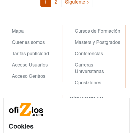
1
2
Siguiente >
Mapa
Cursos de Formación
Quienes somos
Masters y Postgrados
Tarifas publicidad
Conferencias
Acceso Usuarios
Carreras
Universitarias
Acceso Centros
Oposiziones
SÍGUENOS EN:
Contactar
Confidencialidad
Aviso legal
Cookies