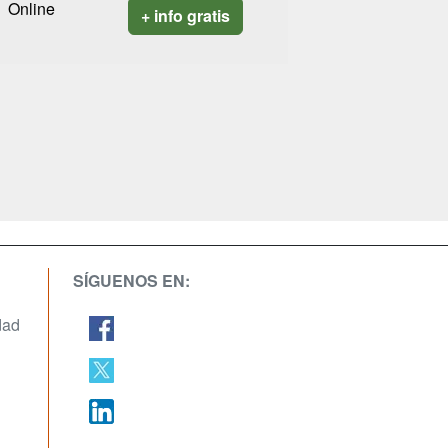
Online
+ info gratis
SÍGUENOS EN:
dad