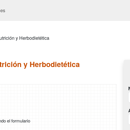
es
trición y Herbodietética
rición y Herbodietética
ndo el formulario