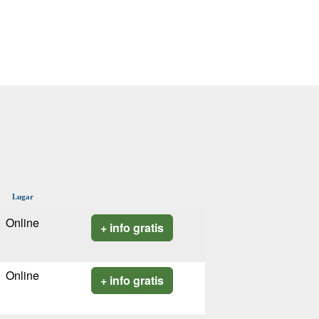
Lugar
Online
+ info gratis
Online
+ info gratis