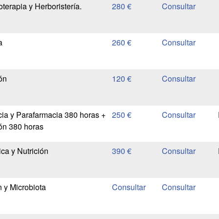
oterapia y Herboristería.
280 €
a
260 €
ón
120 €
cia y Parafarmacia 380 horas +
250 €
ión 380 horas
ica y Nutrición
390 €
n y Microbiota