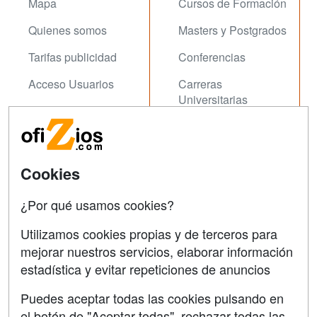
Mapa
Cursos de Formación
Quienes somos
Masters y Postgrados
Tarifas publicidad
Conferencias
Acceso Usuarios
Carreras
Universitarias
Acceso Centros
Oposiziones
SÍGUENOS EN:
Contactar
Cookies
Confidencialidad
¿Por qué usamos cookies?
Aviso legal
Utilizamos cookies propias y de terceros para
Copyleft
mejorar nuestros servicios, elaborar información
estadística y evitar repeticiones de anuncios
Puedes aceptar todas las cookies pulsando en
el botón de "Aceptar todas", rechazar todas las