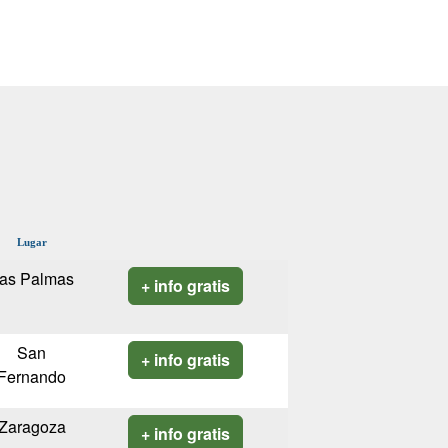
Lugar
as Palmas
+ info gratis
San
+ info gratis
Fernando
Zaragoza
+ info gratis