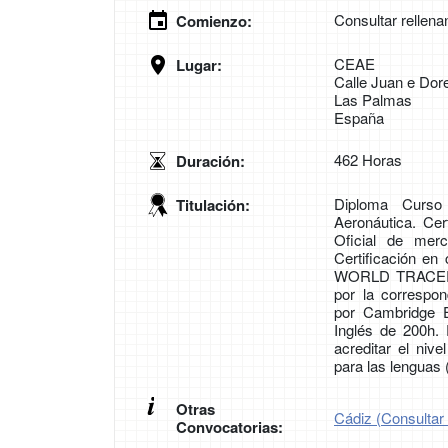
Consultar rellena
Comienzo:
CEAE
Lugar:
Calle Juan e Dore
Las Palmas
España
462 Horas
Duración:
Diploma Curso
Titulación:
Aeronáutica. Cer
Oficial de mer
Certificación en
WORLD TRACER. C
por la corresp
por Cambridge E
Inglés de 200h.
acreditar el ni
para las lenguas
Otras
Cádiz (Consultar 
Convocatorias: