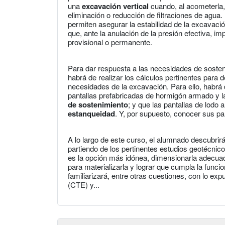
una
excavación vertical
cuando, al acometerla, 
eliminación o reducción de filtraciones de agua.
permiten asegurar la estabilidad de la excavac
que, ante la anulación de la presión efectiva, im
provisional o permanente.
Para dar respuesta a las necesidades de sosteni
habrá de realizar los cálculos pertinentes para 
necesidades de la excavación. Para ello, habrá 
pantallas prefabricadas de hormigón armado y l
de sostenimiento
; y que las pantallas de lodo
estanqueidad
. Y, por supuesto, conocer sus par
A lo largo de este curso, el alumnado descubrirá
partiendo de los pertinentes estudios geotécnico
es la opción más idónea, dimensionarla adecua
para materializarla y lograr que cumpla la funcio
familiarizará, entre otras cuestiones, con lo exp
(CTE) y...