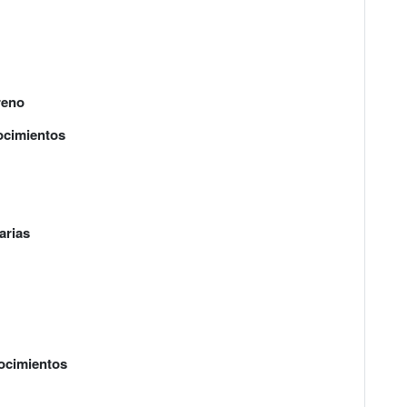
reno
ocimientos
arias
nocimientos