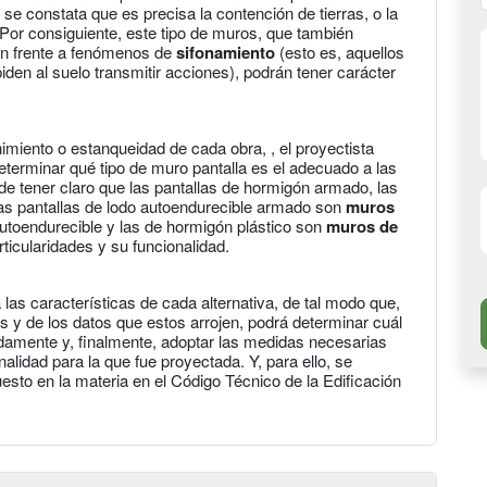
se constata que es precisa la contención de tierras, o la
 Por consiguiente, este tipo de muros, que también
ión frente a fenómenos de
sifonamiento
(esto es, aquellos
piden al suelo transmitir acciones), podrán tener carácter
miento o estanqueidad de cada obra, , el proyectista
determinar qué tipo de muro pantalla es el adecuado a las
de tener claro que las pantallas de hormigón armado, las
as pantallas de lodo autoendurecible armado son
muros
 autoendurecible y las de hormigón plástico son
muros de
ticularidades y su funcionalidad.
 las características de cada alternativa, de tal modo que,
s y de los datos que estos arrojen, podrá determinar cuál
damente y, finalmente, adoptar las medidas necesarias
nalidad para la que fue proyectada. Y, para ello, se
uesto en la materia en el Código Técnico de la Edificación