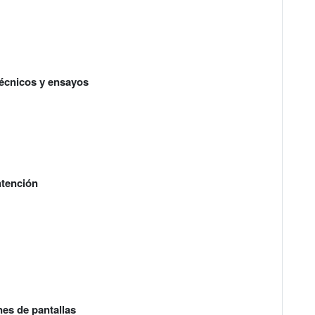
técnicos y ensayos
ntención
es de pantallas