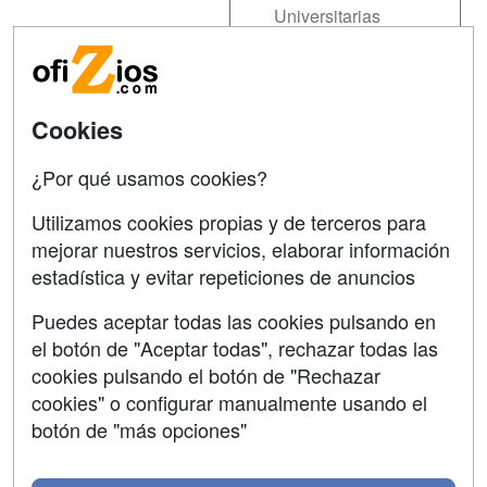
Universitarias
Acceso Centros
Oposiziones
SÍGUENOS EN:
Contactar
Cookies
Confidencialidad
¿Por qué usamos cookies?
Aviso legal
Utilizamos cookies propias y de terceros para
Copyleft
mejorar nuestros servicios, elaborar información
estadística y evitar repeticiones de anuncios
Puedes aceptar todas las cookies pulsando en
el botón de "Aceptar todas", rechazar todas las
Grupo formazion:
cookies pulsando el botón de "Rechazar
cookies" o configurar manualmente usando el
botón de "más opciones"