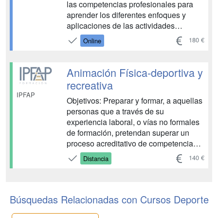
las competencias profesionales para
aprender los diferentes enfoques y
aplicaciones de las actividades
acuáticas, saber y poner en práctica
180 €
Online
algunas consideraciones pedagógicas
para monitores de Natación, así como
crear actividades acuáticas educativas.
Animación Física-deportiva y
...
recreativa
IPFAP
Objetivos: Preparar y formar, a aquellas
personas que a través de su
experiencia laboral, o vías no formales
de formación, pretendan superar un
proceso acreditativo de competencias
profesionales. Elaborar, gestionar y
140 €
Distancia
promocionar proyectos de animación
físico-deportivos y recreativos y
organizar, dinamizar y dirigir los
eventos y actividades que lo constit...
Búsquedas Relacionadas con Cursos Deporte