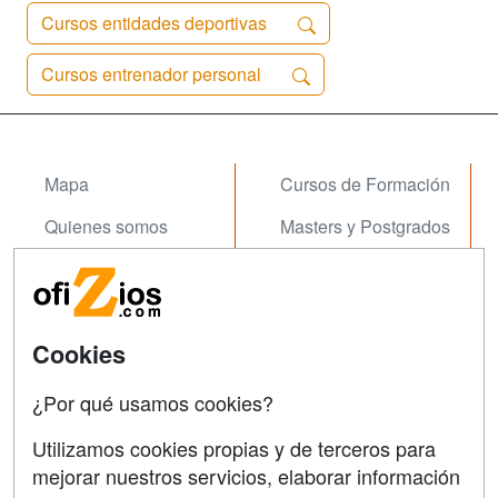
Cursos entidades deportivas
Cursos entrenador personal
Mapa
Cursos de Formación
Quienes somos
Masters y Postgrados
Tarifas publicidad
Conferencias
Acceso Usuarios
Carreras
Universitarias
Cookies
Acceso Centros
Oposiziones
¿Por qué usamos cookies?
SÍGUENOS EN:
Contactar
Utilizamos cookies propias y de terceros para
mejorar nuestros servicios, elaborar información
Confidencialidad