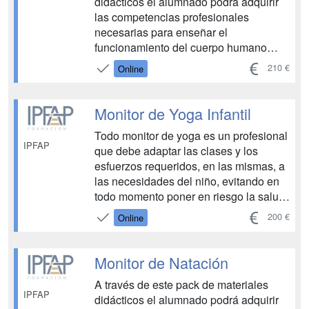
didácticos el alumnado podrá adquirir
las competencias profesionales
necesarias para enseñar el
funcionamiento del cuerpo humano
respecto al entrenamiento deportivo y la
210 €
Online
alimentación adecuada, dotar al
alumno de pautas generales para la
prevención y el tratamiento de lesiones
Monitor de Yoga Infantil
frecuentes, así como ofrecer conocimi...
Todo monitor de yoga es un profesional
IPFAP
que debe adaptar las clases y los
esfuerzos requeridos, en las mismas, a
las necesidades del niño, evitando en
todo momento poner en riesgo la salud
de los participantes en la actividad. A
200 €
Online
través de este pack de materiales
didácticos el alumno podrá adquirir los
conocimientos necesarios para
Monitor de Natación
desarrollar sus co...
A través de este pack de materiales
IPFAP
didácticos el alumnado podrá adquirir