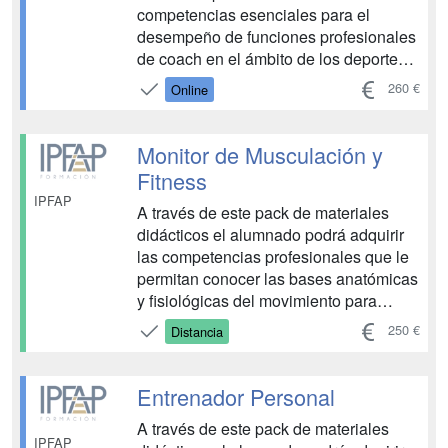
competencias esenciales para el
desempeño de funciones profesionales
de coach en el ámbito de los deportes.
Para ello, aprenderá a emplear las
260 €
Online
tácticas más eficaces para lograr que
el/la deportista adquiera una mejor
conciencia personal y grupal, sepa
Monitor de Musculación y
gestionar sus emociones, desarro...
Fitness
IPFAP
A través de este pack de materiales
didácticos el alumnado podrá adquirir
las competencias profesionales que le
permitan conocer las bases anatómicas
y fisiológicas del movimiento para
aplicarlas a los ejercicios
250 €
Distancia
característicos de musculación y
fitness, analizar las respuestas
fisiológicas a los ejercicios de
Entrenador Personal
musculación y fitness, así como
A través de este pack de materiales
compre...
IPFAP