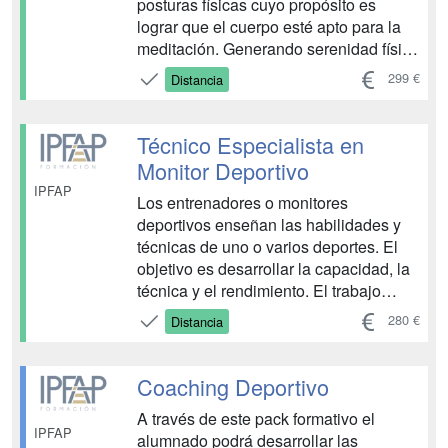
posturas físicas cuyo propósito es
lograr que el cuerpo esté apto para la
meditación. Generando serenidad física
y mental, de tal forma que una persona
299 €
Distancia
devoto pueda sentarse durante varias
horas en una postura de meditación sin
sufrir fatiga o inquietud y sobre todo
Técnico Especialista en
ayudan...
Monitor Deportivo
IPFAP
Los entrenadores o monitores
deportivos enseñan las habilidades y
técnicas de uno o varios deportes. El
objetivo es desarrollar la capacidad, la
técnica y el rendimiento. El trabajo
suele ser a tiempo parcial, cuando no
280 €
Distancia
de forma voluntaria. ...
Coaching Deportivo
A través de este pack formativo el
IPFAP
alumnado podrá desarrollar las