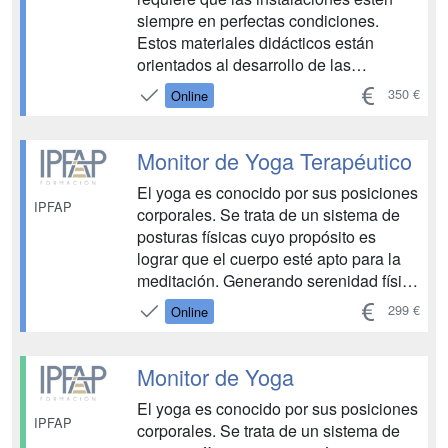
siempre en perfectas condiciones.
Estos materiales didácticos están
orientados al desarrollo de las
competencias profesionales requeridas
350 €
Online
con el fin de desempeñar labores de
gestión, planificación y diseño de
entidades deportivas. ...
Monitor de Yoga Terapéutico
El yoga es conocido por sus posiciones
IPFAP
corporales. Se trata de un sistema de
posturas físicas cuyo propósito es
lograr que el cuerpo esté apto para la
meditación. Generando serenidad física
y mental, de tal forma que una persona
299 €
Online
devoto pueda sentarse durante varias
horas en una postura de meditación sin
sufrir fatiga o inquietud y sobre todo
Monitor de Yoga
ayudan...
El yoga es conocido por sus posiciones
IPFAP
corporales. Se trata de un sistema de