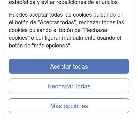
estadística y evitar repeticiones de anuncios
Aviso legal
Puedes aceptar todas las cookies pulsando en
Copyleft
el botón de "Aceptar todas", rechazar todas las
cookies pulsando el botón de "Rechazar
cookies" o configurar manualmente usando el
botón de "más opciones"
Grupo formazion:
Aceptar todas
Rechazar todas
Más opciones
Copyright 2000-2026 Formazion Web, S.L. - Calle
Fermín Caballero, 62 - 28034 Madrid Tel: 91 533 70 78