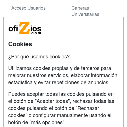
Acceso Usuarios
Carreras
Universitarias
Acceso Centros
Oposiziones
SÍGUENOS EN:
Contactar
Cookies
Confidencialidad
¿Por qué usamos cookies?
Aviso legal
Utilizamos cookies propias y de terceros para
Copyleft
mejorar nuestros servicios, elaborar información
estadística y evitar repeticiones de anuncios
Puedes aceptar todas las cookies pulsando en
el botón de "Aceptar todas", rechazar todas las
Grupo formazion:
cookies pulsando el botón de "Rechazar
cookies" o configurar manualmente usando el
botón de "más opciones"