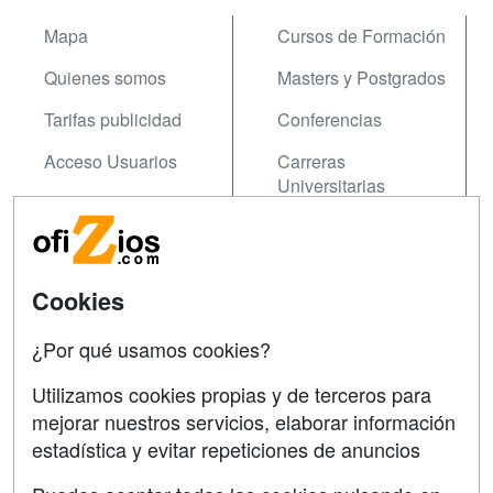
Mapa
Cursos de Formación
Quienes somos
Masters y Postgrados
Tarifas publicidad
Conferencias
Acceso Usuarios
Carreras
Universitarias
Acceso Centros
Oposiziones
SÍGUENOS EN:
Contactar
Cookies
Confidencialidad
¿Por qué usamos cookies?
Aviso legal
Utilizamos cookies propias y de terceros para
Copyleft
mejorar nuestros servicios, elaborar información
estadística y evitar repeticiones de anuncios