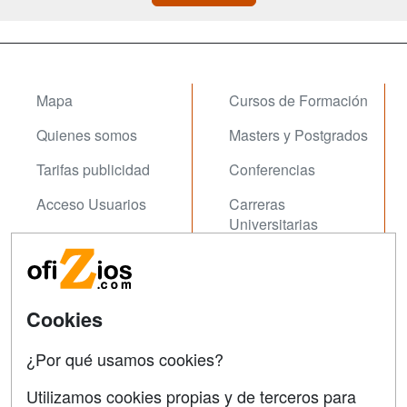
Mapa
Cursos de Formación
Quienes somos
Masters y Postgrados
Tarifas publicidad
Conferencias
Acceso Usuarios
Carreras
Universitarias
Acceso Centros
Oposiziones
SÍGUENOS EN:
Contactar
Cookies
Confidencialidad
¿Por qué usamos cookies?
Aviso legal
Utilizamos cookies propias y de terceros para