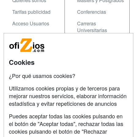
Quienes somos
Masters y Postgrados
Tarifas publicidad
Conferencias
Acceso Usuarios
Carreras
Universitarias
Acceso Centros
Oposiziones
SÍGUENOS EN:
Contactar
Cookies
Confidencialidad
¿Por qué usamos cookies?
Aviso legal
Utilizamos cookies propias y de terceros para
Copyleft
mejorar nuestros servicios, elaborar información
estadística y evitar repeticiones de anuncios
Puedes aceptar todas las cookies pulsando en
el botón de "Aceptar todas", rechazar todas las
Grupo formazion:
cookies pulsando el botón de "Rechazar