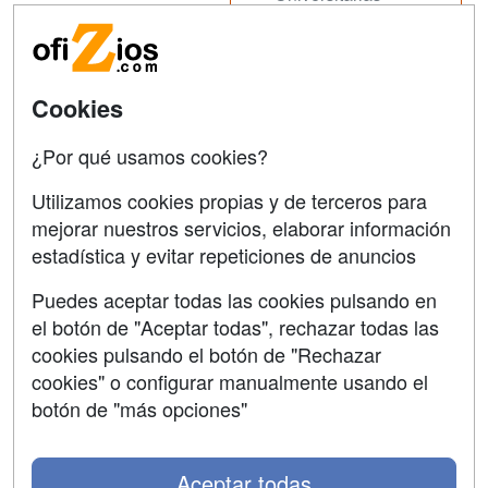
Acceso Centros
Oposiziones
SÍGUENOS EN:
Contactar
Cookies
Confidencialidad
¿Por qué usamos cookies?
Aviso legal
Utilizamos cookies propias y de terceros para
Copyleft
mejorar nuestros servicios, elaborar información
estadística y evitar repeticiones de anuncios
Puedes aceptar todas las cookies pulsando en
el botón de "Aceptar todas", rechazar todas las
Grupo formazion:
cookies pulsando el botón de "Rechazar
cookies" o configurar manualmente usando el
botón de "más opciones"
Aceptar todas