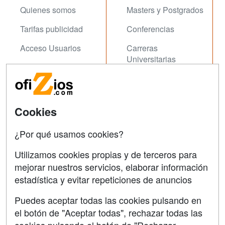
Quienes somos
Masters y Postgrados
Tarifas publicidad
Conferencias
Acceso Usuarios
Carreras
Universitarias
Acceso Centros
Oposiziones
SÍGUENOS EN:
Contactar
Cookies
Confidencialidad
¿Por qué usamos cookies?
Aviso legal
Utilizamos cookies propias y de terceros para
Copyleft
mejorar nuestros servicios, elaborar información
estadística y evitar repeticiones de anuncios
Puedes aceptar todas las cookies pulsando en
el botón de "Aceptar todas", rechazar todas las
Grupo formazion: