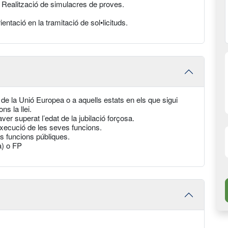
s. Realització de simulacres de proves.
entació en la tramitació de sol•licituds.
e la Unió Europea o a aquells estats en els que sigui
ns la llei.
er superat l’edat de la jubilació forçosa.
’execució de les seves funcions.
es funcions públiques.
a) o FP