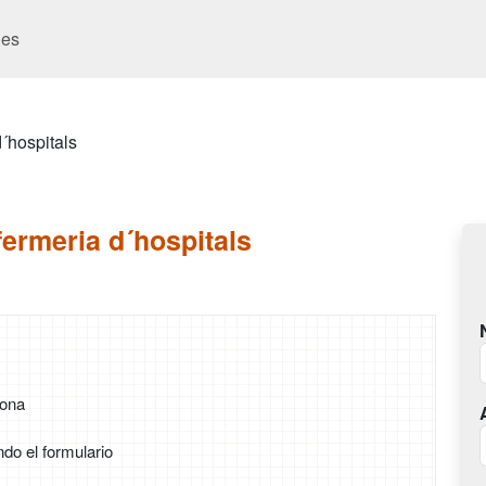
es
d´hospitals
nfermeria d´hospitals
rona
ndo el formulario