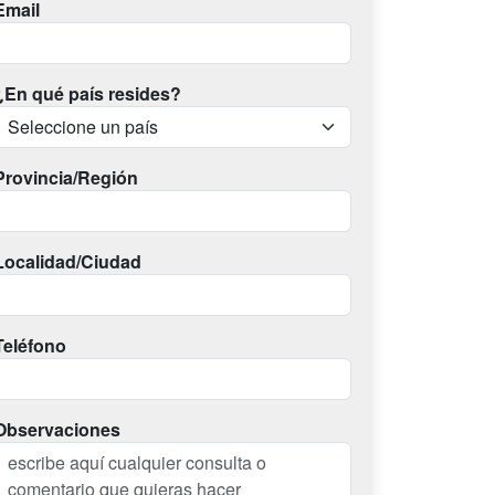
Email
¿En qué país resides?
Provincia/Región
Localidad/Ciudad
Teléfono
Observaciones