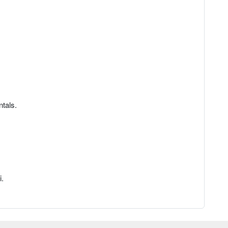
tals.
i.