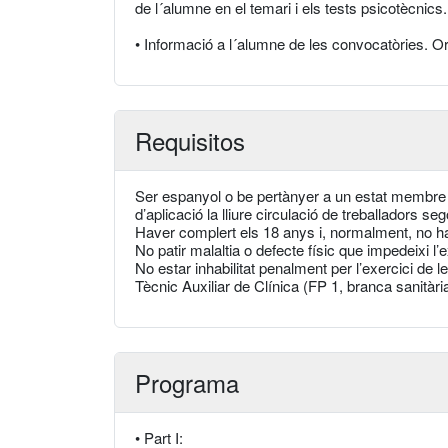
de l´alumne en el temari i els tests psicotècnic
• Informació a l´alumne de les convocatòries. Ori
Requisitos
Ser espanyol o be pertànyer a un estat membre d
d’aplicació la lliure circulació de treballadors sego
Haver complert els 18 anys i, normalment, no hav
No patir malaltia o defecte físic que impedeixi l
No estar inhabilitat penalment per l’exercici de l
Tècnic Auxiliar de Clínica (FP 1, branca sanitàri
Programa
• Part I: