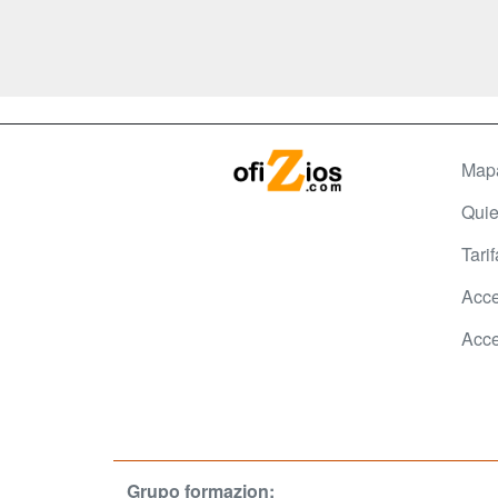
Map
Qui
Tari
Acce
Acce
Grupo formazion: