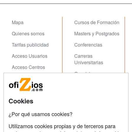
Mapa
Cursos de Formación
Quienes somos
Masters y Postgrados
Tarifas publicidad
Conferencias
Acceso Usuarios
Carreras
Universitarias
Acceso Centros
Oposiziones
SÍGUENOS EN:
Contactar
Cookies
Confidencialidad
¿Por qué usamos cookies?
Aviso legal
Copyleft
Utilizamos cookies propias y de terceros para